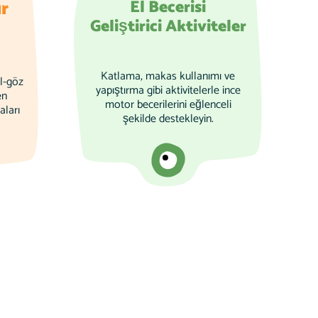
r
El Becerisi
Geliştirici Aktiviteler
Katlama, makas kullanımı ve
el-göz
yapıştırma gibi aktivitelerle ince
en
motor becerilerini eğlenceli
aları
şekilde destekleyin.