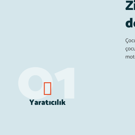
Z
d
Çocu
çocu
moto
Yaratıcılık